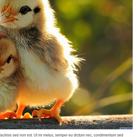
 facilisis sed non est. Ut mi metus, semper eu dictum nec, condimentum sed