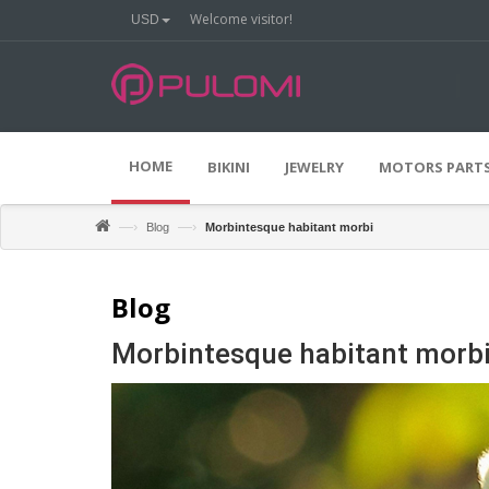
Welcome visitor!
USD
%
O
O
0
F
F
HOME
BIKINI
JEWELRY
MOTORS PARTS
—›
—›
Blog
Morbintesque habitant morbi
Blog
Morbintesque habitant morb