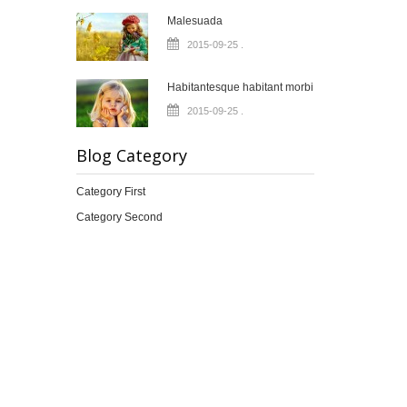
Malesuada
2015-09-25
.
Habitantesque habitant morbi
2015-09-25
.
Blog Category
Category First
Category Second