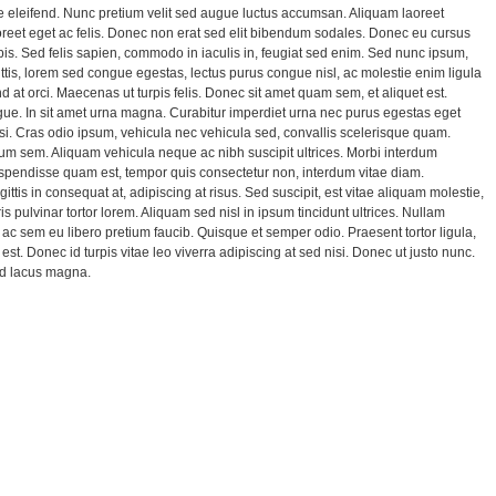
te eleifend. Nunc pretium velit sed augue luctus accumsan. Aliquam laoreet
reet eget ac felis. Donec non erat sed elit bibendum sodales. Donec eu cursus
urpis. Sed felis sapien, commodo in iaculis in, feugiat sed enim. Sed nunc ipsum,
ttis, lorem sed congue egestas, lectus purus congue nisl, ac molestie enim ligula
nd at orci. Maecenas ut turpis felis. Donec sit amet quam sem, et aliquet est.
gue. In sit amet urna magna. Curabitur imperdiet urna nec purus egestas eget
ilisi. Cras odio ipsum, vehicula nec vehicula sed, convallis scelerisque quam.
lum sem. Aliquam vehicula neque ac nibh suscipit ultrices. Morbi interdum
spendisse quam est, tempor quis consectetur non, interdum vitae diam.
ittis in consequat at, adipiscing at risus. Sed suscipit, est vitae aliquam molestie,
s pulvinar tortor lorem. Aliquam sed nisl in ipsum tincidunt ultrices. Nullam
c sem eu libero pretium faucib. Quisque et semper odio. Praesent tortor ligula,
 est. Donec id turpis vitae leo viverra adipiscing at sed nisi. Donec ut justo nunc.
ed lacus magna.