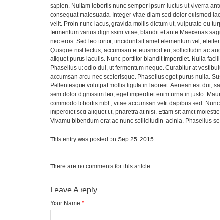
sapien. Nullam lobortis nunc semper ipsum luctus ut viverra an
consequat malesuada. Integer vitae diam sed dolor euismod lao
velit. Proin nunc lacus, gravida mollis dictum ut, vulputate eu t
fermentum varius dignissim vitae, blandit et ante.Maecenas sagi
nec eros. Sed leo tortor, tincidunt sit amet elementum vel, eleife
Quisque nisl lectus, accumsan et euismod eu, sollicitudin ac au
aliquet purus iaculis. Nunc porttitor blandit imperdiet. Nulla fac
Phasellus ut odio dui, ut fermentum neque. Curabitur at vestibu
accumsan arcu nec scelerisque. Phasellus eget purus nulla. Su
Pellentesque volutpat mollis ligula in laoreet. Aenean est dui, sag
sem dolor dignissim leo, eget imperdiet enim urna in justo. Mauri
commodo lobortis nibh, vitae accumsan velit dapibus sed. Nunc a
imperdiet sed aliquet ut, pharetra at nisi. Etiam sit amet molestie
Vivamu bibendum erat ac nunc sollicitudin lacinia. Phasellus s
This entry was posted on
Sep 25, 2015
There are no comments for this article.
Leave A reply
Your Name
*