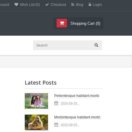
count
Wish List (0)
Checkout
Blog
Login
C
E
T
L
L
I
Shopping Cart
(
0
)
Latest Posts
Pellentesque habitant morbi
2015-09-25
.
Morbintesque habitant morbi
2015-09-25
.