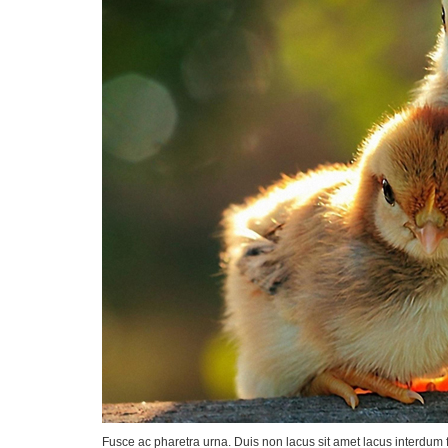
Fusce ac pharetra urna. Duis non lacus sit amet lacus interdum